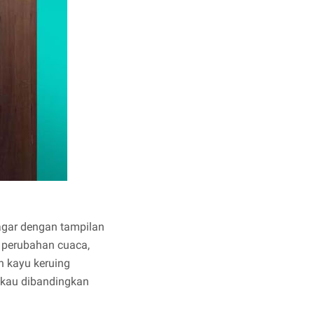
agar dengan tampilan
p perubahan cuaca,
n kayu keruing
ngkau dibandingkan