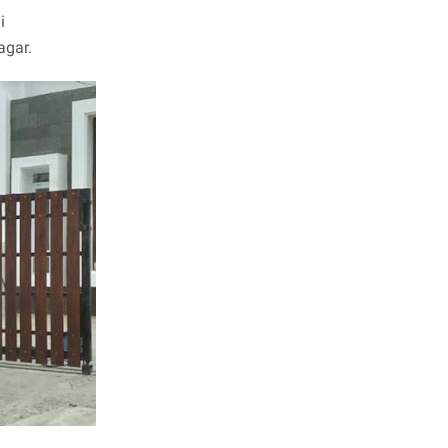
i
agar.