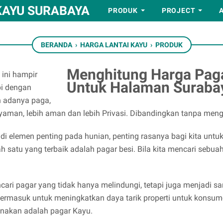
KAYU SURABAYA
PRODUK
PROJECT
BERANDA
›
HARGA LANTAI KAYU
›
PRODUK
Menghitung Harga Pag
 ini hampir
Untuk Halaman Suraba
pi dengan
n adanya paga,
nyaman, lebih aman dan lebih Privasi. Dibandingkan tanpa me
i elemen penting pada hunian, penting rasanya bagi kita untuk
h satu yang terbaik adalah pagar besi. Bila kita mencari sebua
encari pagar yang tidak hanya melindungi, tetapi juga menjadi s
termasuk untuk meningkatkan daya tarik properti untuk konsume
unakan adalah pagar Kayu.