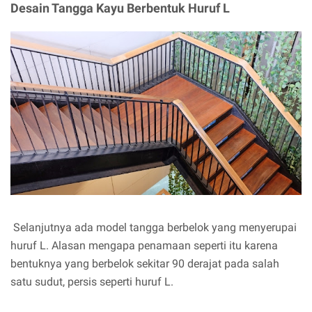
Desain Tangga Kayu Berbentuk Huruf L
Selanjutnya ada model tangga berbelok yang menyerupai
huruf L. Alasan mengapa penamaan seperti itu karena
bentuknya yang berbelok sekitar 90 derajat pada salah
satu sudut, persis seperti huruf L.