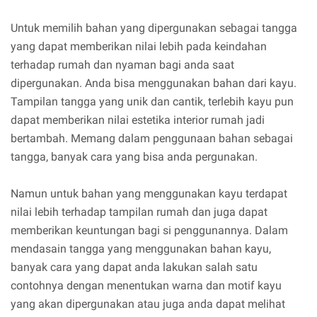
Untuk memilih bahan yang dipergunakan sebagai tangga
yang dapat memberikan nilai lebih pada keindahan
terhadap rumah dan nyaman bagi anda saat
dipergunakan. Anda bisa menggunakan bahan dari kayu.
Tampilan tangga yang unik dan cantik, terlebih kayu pun
dapat memberikan nilai estetika interior rumah jadi
bertambah. Memang dalam penggunaan bahan sebagai
tangga, banyak cara yang bisa anda pergunakan.
Namun untuk bahan yang menggunakan kayu terdapat
nilai lebih terhadap tampilan rumah dan juga dapat
memberikan keuntungan bagi si penggunannya. Dalam
mendasain tangga yang menggunakan bahan kayu,
banyak cara yang dapat anda lakukan salah satu
contohnya dengan menentukan warna dan motif kayu
yang akan dipergunakan atau juga anda dapat melihat