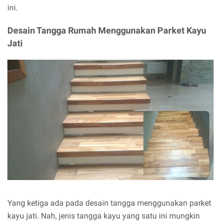
ini.
Desain Tangga Rumah Menggunakan Parket Kayu
Jati
Yang ketiga ada pada desain tangga menggunakan parket
kayu jati. Nah, jenis tangga kayu yang satu ini mungkin