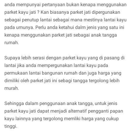
anda mempunyai pertanyaan bukan kenapa menggunakan
parket kayu jati ? Kan biasanya parket jati dipergunakan
sebagai penutup lantai sebagai mana mestinya lantai kayu
pada umunya. Perlu anda ketahui dalm jenis yang satu ini
kenapa menggunakan parket jati sebagai anak tangga
rumah.
Supaya lebih serasi dengan parket kayu yang di pasang di
lantai jika anda mempergunakan lantai kayu pada
permukaan lantai bangunan rumah dan juga harga yang
dimiliki oleh parket jati ini sebagi tangga tergolong lebih
murah.
Sehingga dalam penggunaan anak tangga, untuk jenis
parket kayu jati dapat menjadi alternatif pengganti papan
kayu lainnya yang tergolong memliki harga yang cukup
tinggi.