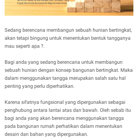
Sedang berencana membangun sebuah hunian bertingkat,
akan tetapi bingung untuk menentukan bentuk tangganya
mau seperti apa ?.
Bagi anda yang sedang berencana untuk membangun
sebuah hunian dengan konsep bangunan bertingkat. Maka
dalam menggunakan tangga merupakan salah satu hal
penting yang perlu diperhatikan.
Karena sifatnya fungsional yang dipergunakan sebagai
penghubung antara lantai atas dan bawah. Oleh sebab itu
bagi anda yang akan berencana menggunakan tangga
pada bangunan rumah perhatikan dalam menentukan
desain dan bahan yang dipergunakan.