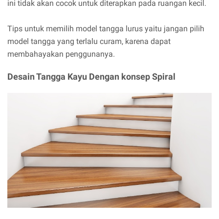
ini tidak akan cocok untuk diterapkan pada ruangan kecil.
Tips untuk memilih model tangga lurus yaitu jangan pilih
model tangga yang terlalu curam, karena dapat
membahayakan penggunanya.
Desain Tangga Kayu Dengan konsep Spiral