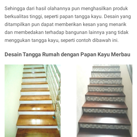
Sehingga dari hasil olahannya pun menghasilkan produk
berkualitas tinggi, seperti papan tangga kayu. Desain yang
ditampilkan pun dapat memberikan kesan yang menarik
dan membedakan terhadap bangunan lainnya yang tidak
menggukan tangga kayu, seperti contoh dibawah ini.
Desain Tangga Rumah dengan Papan Kayu Merbau