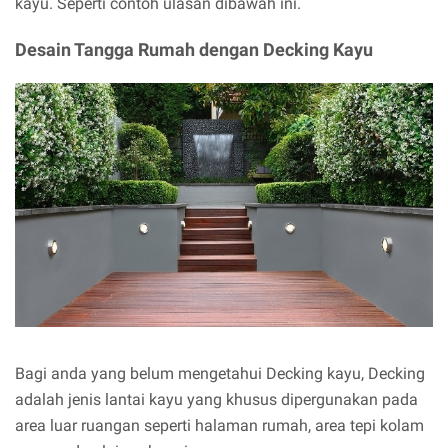
kayu. Seperti contoh ulasan dibawah ini.
Desain Tangga Rumah dengan Decking Kayu
Bagi anda yang belum mengetahui Decking kayu, Decking
adalah jenis lantai kayu yang khusus dipergunakan pada
area luar ruangan seperti halaman rumah, area tepi kolam