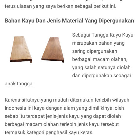
terus ulasan yang saya berikan sebagai berikut ini.
Bahan Kayu Dan Jenis Material Yang Dipergunakan
Sebagai Tangga Kayu Kayu
merupakan bahan yang
sering dipergunakan
berbagai macam olahan,
yang salah satunya diolah
dan dipergunakan sebagai
anak tangga.
Karena sifatnya yang mudah ditemukan terlebih wilayah
Indonesia ini kaya dengan alam yang dimilikinya, oleh
sebab itu terdapat jenis-jenis kayu yang dapat diolah
berbagai macam olahan terlebih jenis kayu tersebut
termasuk kategori penghasil kayu keras.