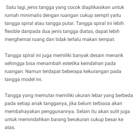
Satu lagi, jenis tangga yang cocok diaplikasikan untuk
rumah minimalis dengan ruangan cukup sempit yaitu
tangga spiral atau tangga putar. Tangga spiral ini lebih
flexible daripada dua jenis tangga diatas, dapat lebih
menghemat ruang dan tidak terlalu makan tempat.
Tangga spiral ini juga memiliki banyak desain menarik
sehingga bisa menambah estetika keindahan pada
ruangan. Namun terdapat beberapa kekurangan pada
tangga model ini.
Tangga yang memutar memiliki ukuran lebar yang berbeda
pada setiap anak tangganya, jika belum terbiasa akan
membahayakan penggunannya. Selain itu akan sulit juga
untuk memindahkan barang berukuran cukup besar ke
atas.