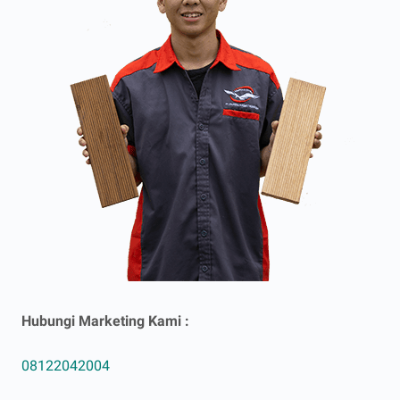
Hubungi Marketing Kami :
08122042004